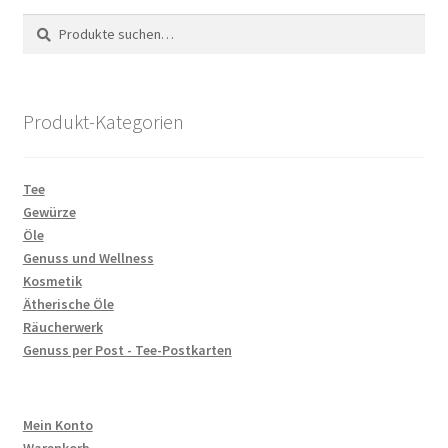
Suche
Suchen
nach:
Produkt-Kategorien
Tee
Gewürze
Öle
Genuss und Wellness
Kosmetik
Ätherische Öle
Räucherwerk
Genuss per Post - Tee-Postkarten
Mein Konto