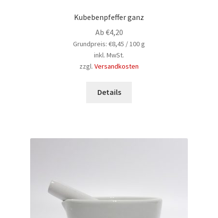
Kubebenpfeffer ganz
Ab
€
4,20
Grundpreis:
€
8,45
/
100
g
inkl. MwSt.
zzgl.
Versandkosten
Dieses
Produkt
Details
weist
mehrere
Varianten
auf.
Die
Optionen
können
auf
der
Produktseite