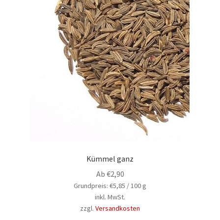
Kümmel ganz
Ab
€
2,90
Grundpreis:
€
5,85
/
100
g
inkl. MwSt.
zzgl.
Versandkosten
Dieses