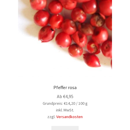
Pfeffer rosa
Ab
€
4,95
Grundpreis:
€
14,20
/
100
g
inkl. MwSt.
zzgl.
Versandkosten
Dieses