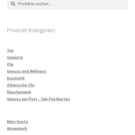
Optionen
Suche
Suchen
können
nach:
auf
der
Produkt-Kategorien
Produktseite
gewählt
werden
Tee
Gewürze
Öle
Genuss und Wellness
Kosmetik
Ätherische Öle
Räucherwerk
Genuss per Post - Tee-Postkarten
Mein Konto
Warenkorb