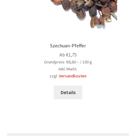
Szechuan-Pfeffer
Ab
€
1,75
Grundpreis:
€
8,60
– /
100
g
inkl. MwSt.
zzgl.
Versandkosten
Dieses
Produkt
Details
weist
mehrere
Varianten
auf.
Die