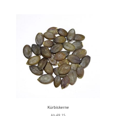
Kürbiskerne
Ab
€
8,15