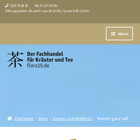
0221 78 28 30
Mo–Fr 14–19 Uhr
Öffnungszeiten: Mi und Fr von 16-19 Uhr, Sa von 9:30–13 Uhr
Zur
Zum
Menü
Navigation
Inhalt
springen
springen
Aktuell
Unterm
Shop
öffnen
Über uns / Service
Tee-Seminare
Führungen
Startseite
Shop
Genuss und Wellness
Mandel ganz süß