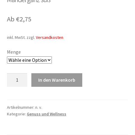
Ab
€
2,75
inkl. MwSt.
zzgl.
Versandkosten
Menge
Mandel
In den Warenkorb
ganz
süß
Menge
Artikelnummer:
n. v.
Kategorie:
Genuss und Wellness