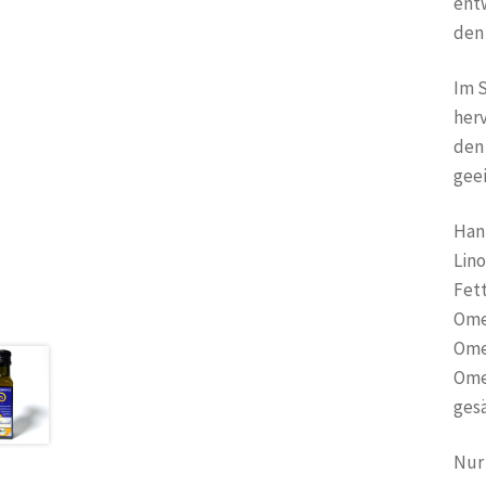
entw
den 
Im S
herv
den 
geei
Han
Lino
Fet
Ome
Ome
Ome
gesä
Nur