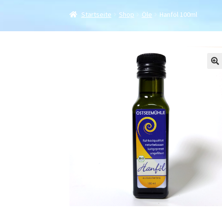
Startseite
Shop
Öle
Hanföl 100ml