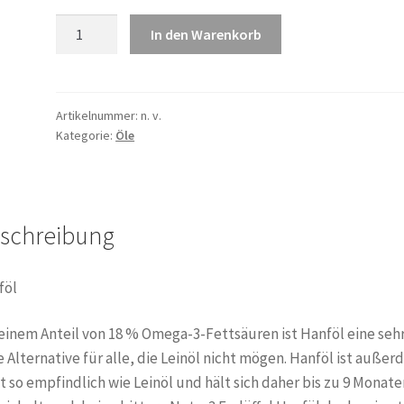
Hanföl
In den Warenkorb
100ml
Menge
Artikelnummer:
n. v.
Kategorie:
Öle
schreibung
föl
einem Anteil von 18 % Omega-3-Fettsäuren ist Hanföl eine seh
 Alternative für alle, die Leinöl nicht mögen. Hanföl ist auße
t so empfindlich wie Leinöl und hält sich daher bis zu 9 Monate