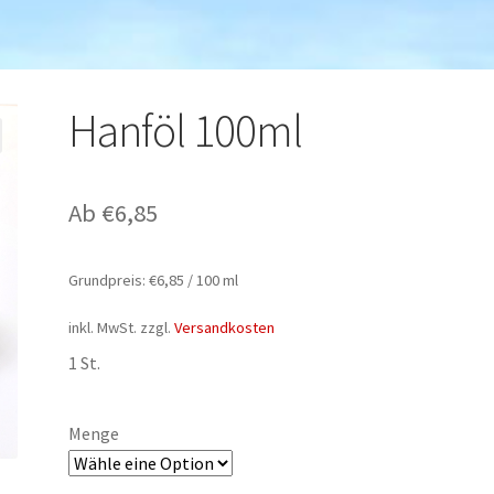
Hanföl 100ml
Ab
€
6,85
Grundpreis:
€
6,85
/
100
ml
inkl. MwSt.
zzgl.
Versandkosten
1 St.
Menge