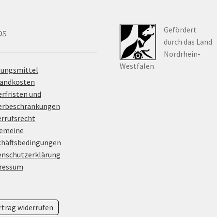
Gefördert
os
durch das Land
Nordrhein-
Westfalen
lungsmittel
sandkosten
erfristen und
ferbeschränkungen
rrufsrecht
gemeine
chäftsbedingungen
enschutzerklärung
ressum
rtrag widerrufen