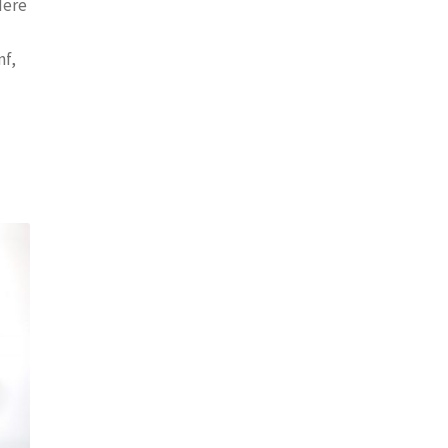
dere
nf,