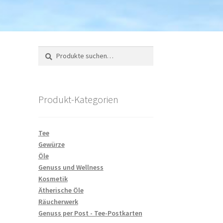
Suche
Suchen
nach:
Produkt-Kategorien
Tee
Gewürze
Öle
Genuss und Wellness
Kosmetik
Ätherische Öle
Räucherwerk
Genuss per Post - Tee-Postkarten