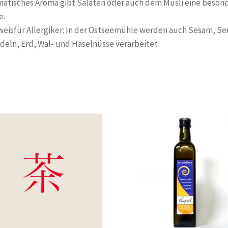
matisches Aroma gibt Salaten oder auch dem Müsli eine beson
e.
eisfür Allergiker: In der Ostseemühle werden auch Sesam, Se
eln, Erd, Wal- und Haselnüsse verarbeitet