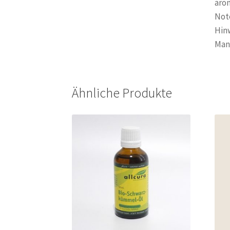
aro
Not
Hinw
Mand
Ähnliche Produkte