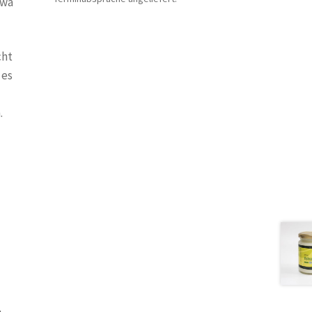
twa
cht
 es
.