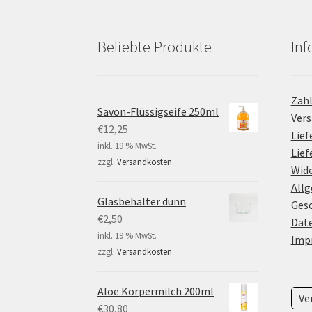
Beliebte Produkte
Inf
Zah
Savon-Flüssigseife 250ml
Ver
€
12,25
Lief
inkl. 19 % MwSt.
Lie
zzgl.
Versandkosten
Wide
All
Glasbehälter dünn
Ges
€
2,50
Dat
inkl. 19 % MwSt.
Imp
zzgl.
Versandkosten
Aloe Körpermilch 200ml
Ve
€
30,80