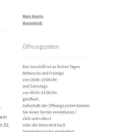
Mein Konto
Warenkorb
Öffnungszeiten
Das Geschäft ist an festen Tagen
Mittwochs und Freitags
von 16:00–19:00 Uhr
und Samstags
von 09:30–13:00 Uhr
geöffnet.
Außerhalb der Öffnungszeiten können
r
Sie einen Termin vereinbaren /
rdem
click und collect
n. Es
oder die Ware wird nach
Terminabsprache angeliefert.