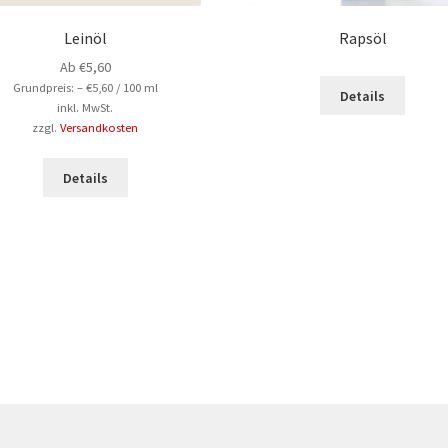
Leinöl
Rapsöl
Dieses
Ab
€
5,60
Produk
Grundpreis: –
€
5,60
/
100
ml
Details
inkl. MwSt.
weist
zzgl.
Versandkosten
mehre
Dieses
Variant
Produkt
auf.
Details
weist
Die
mehrere
Option
Varianten
könne
auf.
auf
Die
der
Optionen
Produk
können
gewähl
auf
werde
der
Produktseite
gewählt
werden