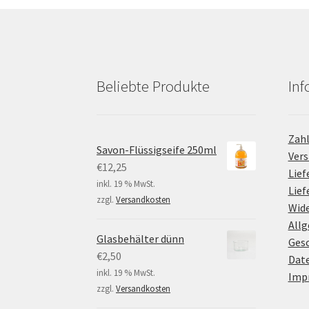
Beliebte Produkte
Inf
Zah
Savon-Flüssigseife 250ml
Ver
€
12,25
Lief
inkl. 19 % MwSt.
Lie
zzgl.
Versandkosten
Wide
All
Glasbehälter dünn
Ges
€
2,50
Dat
inkl. 19 % MwSt.
Imp
zzgl.
Versandkosten