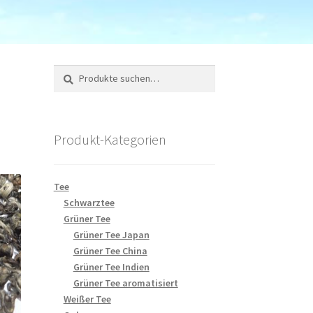
Suche
Suchen
nach:
Produkt-Kategorien
Tee
Schwarztee
Grüner Tee
Grüner Tee Japan
Grüner Tee China
Grüner Tee Indien
Grüner Tee aromatisiert
Weißer Tee