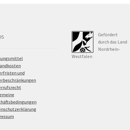
Gefördert
os
durch das Land
Nordrhein-
Westfalen
lungsmittel
sandkosten
erfristen und
ferbeschränkungen
rrufsrecht
gemeine
chäftsbedingungen
enschutzerklärung
ressum