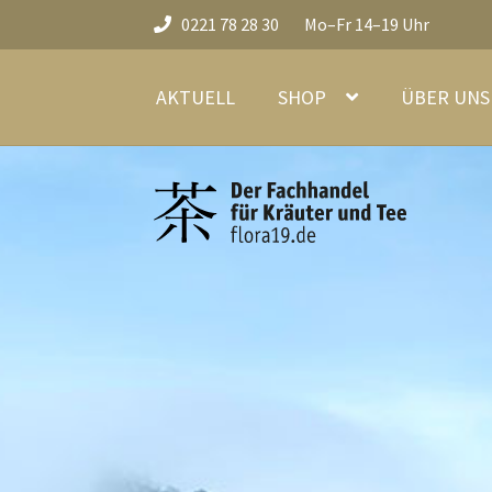
0221 78 28 30
Mo–Fr 14–19 Uhr
Zur
Zum
Navigation
Inhalt
AKTUELL
SHOP
ÜBER UNS 
springen
springen