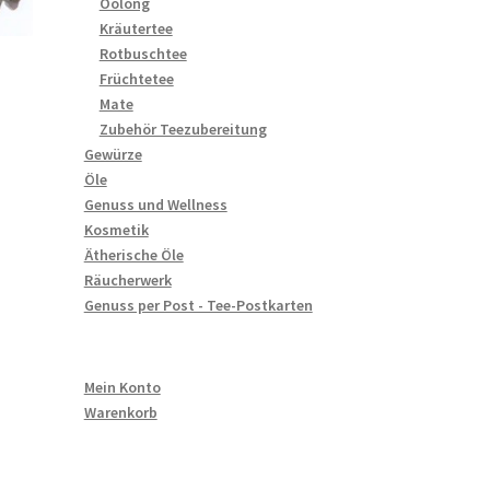
Oolong
Kräutertee
Rotbuschtee
Früchtetee
Mate
Zubehör Teezubereitung
Gewürze
Öle
Genuss und Wellness
Kosmetik
Ätherische Öle
Räucherwerk
Genuss per Post - Tee-Postkarten
Mein Konto
Warenkorb