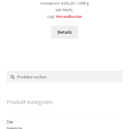
Grundpreis:
€
201,60
/
1000
g
inkl. MwSt.
zzgl.
Versandkosten
Dieses
Produkt
Details
weist
mehrere
Varianten
auf.
Die
Optionen
Suche
Suchen
können
nach:
auf
der
Produkt-Kategorien
Produktseite
gewählt
werden
Tee
Gewürze