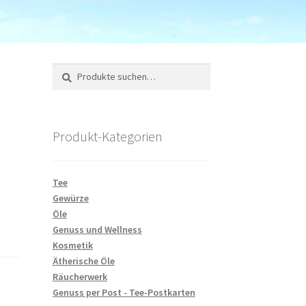
Suche
Suchen
nach:
Produkt-Kategorien
Tee
Gewürze
Öle
Genuss und Wellness
Kosmetik
Ätherische Öle
Räucherwerk
Genuss per Post - Tee-Postkarten