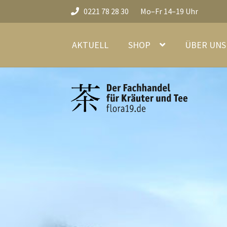
0221 78 28 30
Mo–Fr 14–19 Uhr
Zur
Zum
Navigation
Inhalt
AKTUELL
SHOP
ÜBER UNS 
springen
springen