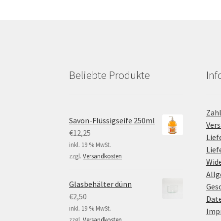
Beliebte Produkte
Inf
Zah
Savon-Flüssigseife 250ml
Ver
€
12,25
Lief
inkl. 19 % MwSt.
Lie
zzgl.
Versandkosten
Wide
All
Glasbehälter dünn
Ges
€
2,50
Dat
inkl. 19 % MwSt.
Imp
zzgl.
Versandkosten