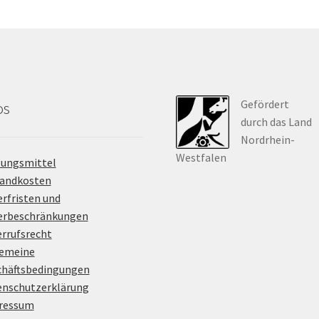
Gefördert
os
durch das Land
Nordrhein-
Westfalen
lungsmittel
sandkosten
erfristen und
ferbeschränkungen
rrufsrecht
gemeine
chäftsbedingungen
enschutzerklärung
ressum