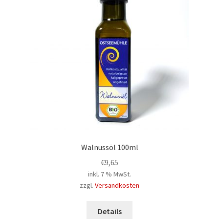
können
auf
der
Produktseite
gewählt
werden
Walnussöl 100ml
€
9,65
inkl. 7 % MwSt.
zzgl.
Versandkosten
Details