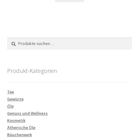
Suche
Suchen
nach:
Produkt-Kategorien
Tee
Gewürze
Öle
Genuss und Wellness
Kosmetik
Ätherische Öle
Räucherwerk