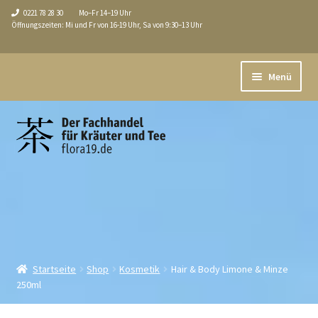
0221 78 28 30
Mo–Fr 14–19 Uhr
Öffnungszeiten: Mi und Fr von 16-19 Uhr, Sa von 9:30–13 Uhr
Zur
Zum
Menü
Navigation
Inhalt
springen
springen
Aktuell
Unterm
Shop
öffnen
Über uns / Service
Tee-Seminare
Führungen
Startseite
Shop
Kosmetik
Hair & Body Limone & Minze
250ml