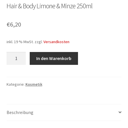
Hair & Body Limone & Minze 250ml
€
6,20
inkl. 19 % MwSt.
zzgl.
Versandkosten
Hair
In den Warenkorb
&
Body
Limone
&
Kategorie:
Kosmetik
Minze
250ml
Menge
Beschreibung