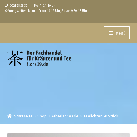
0221 78 28 30
Mo–Fr 14–19 Uhr
Öffnungszeiten: Mi und Fr von 16-19 Uhr, Sa von 9:30–13 Uhr
Zur
Zum
Menü
Navigation
Inhalt
springen
springen
Aktuell
Unterm
Shop
öffnen
Über uns / Service
Tee-Seminare
Führungen
Startseite
Shop
Ätherische Öle
Teelichter 50 Stück