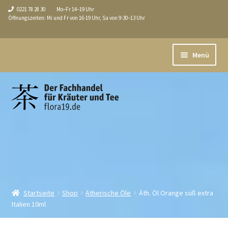
0221 78 28 30
Mo–Fr 14–19 Uhr
Öffnungszeiten: Mi und Fr von 16-19 Uhr, Sa von 9:30–13 Uhr
Zur
Zum
Menü
Navigation
Inhalt
springen
springen
Aktuell
Unterm
Shop
öffnen
Über uns / Service
Tee-Seminare
Führungen
Startseite
Shop
Ätherische Öle
Äth. Öl Orange süß extra
Italien 10ml