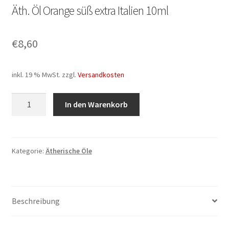
Äth. Öl Orange süß extra Italien 10ml
€
8,60
inkl. 19 % MwSt.
zzgl.
Versandkosten
Äth.
In den Warenkorb
Öl
Orange
süß
extra
Kategorie:
Ätherische Öle
Italien
10ml
Menge
Beschreibung